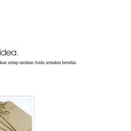
an setiap taruhan Anda semakin bernilai.