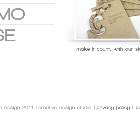
MO
SE
make it count...with our s
e design 2011 |
creative design studio |
privacy policy |
c