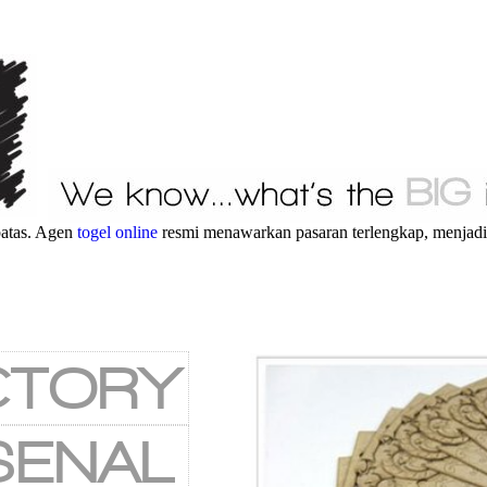
batas. Agen
togel online
resmi menawarkan pasaran terlengkap, menjadik
CTORY
SENAL